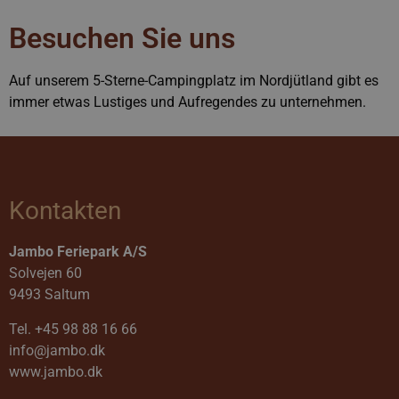
Name
Anbieter / Domäne
Ablaufda
Besuchen Sie uns
FPGSID
29 Minu
Google
59 Sekun
.jambo.dk
Auf unserem 5-Sterne-Campingplatz im Nordjütland gibt es
immer etwas Lustiges und Aufregendes zu unternehmen.
CookieScriptConsent
4 Woche
CookieScript
Tage
jambo.dk
Kontakten
_dc_gtm_UA-76341931-1
.jambo.dk
56 Sekun
Jambo Feriepark A/S
Solvejen 60
9493 Saltum
Tel.
+45 98 88 16 66
info@jambo.dk
www.jambo.dk