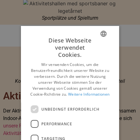
Sportplätze und Spielturm
Diese Webseite
verwendet
DANISH
Cookies.
Viel Spaß im Aktivitätsraum
ENGLISH
Wir verwenden Cookies, um die
Benutzerfreundlichkeit unserer Website zu
GERMAN
verbessern. Durch die weitere Nutzung
Kommen Sie und nehmen Sie in der Aktivitäten teil
NORWEGIAN
unserer Webseite stimmen Sie der
Verwendung von Cookies gemäß unserer
DANISH
Aktivitätsraum
Cookie-Richtlinie zu.
Weitere Informationen
UNBEDINGT ERFORDERLICH
Der Aktivitätsraum ist das Zentrum für unsere gemeinsamen
Indoor-Aktivitäten während der Hauptferien. Sehen Sie sich
PERFORMANCE
unsere Facebook-Seite an, um den neuesten
Aktivitätskalender zu erhalten.
TARGETING