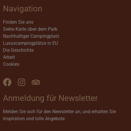
Navigation
VISITOR_PRIVACY_METADATA
5 Monat
YouTube
Woche
.youtube.com
Finden Sie uns
Siehe Karte über dem Park
Nachhaltiger Campingplatz
Luxuscampingplätze in EU
Die Geschichte
Arbeit
Cookies
pys_session_limit
.jambo.dk
59 Minu
51 Sekun
Anmeldung für Newsletter
Melden Sie sich für den Newsletter an, und erhalten Sie
Inspiration und tolle Angebote.