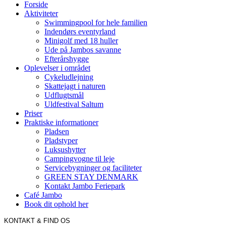
Forside
Aktiviteter
Swimmingpool for hele familien
Indendørs eventyrland
Minigolf med 18 huller
Ude på Jambos savanne
Efterårshygge
Oplevelser i området
Cykeludlejning
Skattejagt i naturen
Udflugtsmål
Uldfestival Saltum
Priser
Praktiske informationer
Pladsen
Pladstyper
Luksushytter
Campingvogne til leje
Servicebygninger og faciliteter
GREEN STAY DENMARK
Kontakt Jambo Feriepark
Café Jambo
Book dit ophold her
KONTAKT & FIND OS