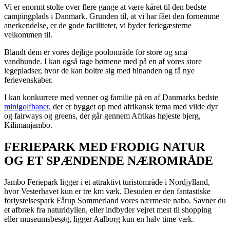
Vi er enormt stolte over flere gange at være kåret til den bedste
campingplads i Danmark. Grunden til, at vi har fået den fornemme
anerkendelse, er de gode faciliteter, vi byder feriegæsterne
velkommen til.
Blandt dem er vores dejlige poolområde for store og små
vandhunde. I kan også tage børnene med på en af vores store
legepladser, hvor de kan boltre sig med hinanden og få nye
ferievenskaber.
I kan konkurrere med venner og familie på en af Danmarks bedste
minigolfbaner
, der er bygget op med afrikansk tema med vilde dyr
og fairways og greens, der går gennem Afrikas højeste bjerg,
Kilimanjambo.
FERIEPARK MED FRODIG NATUR
OG ET SPÆNDENDE NÆROMRÅDE
Jambo Feriepark ligger i et attraktivt turistområde i Nordjylland,
hvor Vesterhavet kun er tre km væk. Desuden er den fantastiske
forlystelsespark Fårup Sommerland vores nærmeste nabo. Savner du
et afbræk fra naturidyllen, eller indbyder vejret mest til shopping
eller museumsbesøg, ligger Aalborg kun en halv time væk.