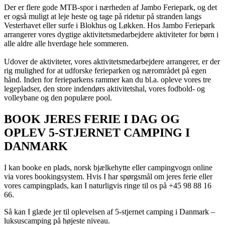
Der er flere gode MTB-spor i nærheden af Jambo Feriepark, og det
er også muligt at leje heste og tage på ridetur på stranden langs
Vesterhavet eller surfe i Blokhus og Løkken. Hos Jambo Feriepark
arrangerer vores dygtige aktivitetsmedarbejdere aktiviteter for børn i
alle aldre alle hverdage hele sommeren.
Udover de aktiviteter, vores aktivitetsmedarbejdere arrangerer, er der
rig mulighed for at udforske ferieparken og nærområdet på egen
hånd. Inden for ferieparkens rammer kan du bl.a. opleve vores tre
legepladser, den store indendørs aktivitetshal, vores fodbold- og
volleybane og den populære pool.
BOOK JERES FERIE I DAG OG
OPLEV 5-STJERNET CAMPING I
DANMARK
I kan booke en plads, norsk bjælkehytte eller campingvogn online
via vores bookingsystem. Hvis I har spørgsmål om jeres ferie eller
vores campingplads, kan I naturligvis ringe til os på +45 98 88 16
66.
Så kan I glæde jer til oplevelsen af 5-stjernet camping i Danmark –
luksuscamping på højeste niveau.