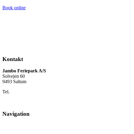
Book online
Kontakt
Jambo Feriepark A/S
Solvejen 60
9493 Saltum
Tel.
+45 98 88 16 66
info@jambo.dk
www.jambo.dk
Navigation
Find os
Kort over ferieparken