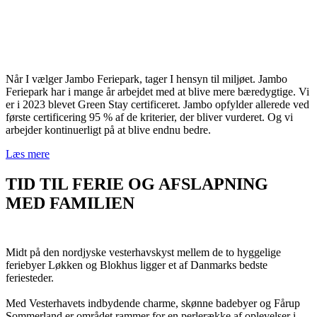
Når I vælger Jambo Feriepark, tager I hensyn til miljøet.
Jambo
Feriepark har i mange år arbejdet med at blive mere bæredygtige.
Vi
er i 2023 blevet Green Stay certificeret. Jambo opfylder allerede ved
første certificering 95 % af de kriterier, der bliver vurderet. Og vi
arbejder kontinuerligt på at blive endnu bedre.
Læs mere
TID TIL FERIE OG AFSLAPNING
MED FAMILIEN
Midt på den nordjyske vesterhavskyst mellem de to hyggelige
feriebyer Løkken og Blokhus ligger et af Danmarks bedste
feriesteder.
Med Vesterhavets indbydende charme, skønne badebyer og Fårup
Sommerland er området rammer for en perlerække af oplevelser i