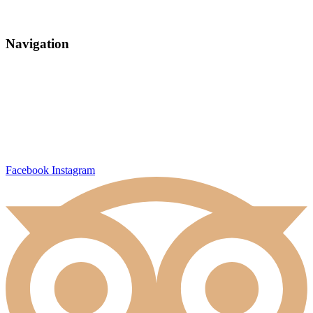
info@jambo.dk
www.jambo.dk
Navigation
Finden Sie uns
Siehe Karte über dem Park
Nachhaltiger Campingplatz
Luxuscampingplätze in EU
Die Geschichte
Arbeit
Cookies
Facebook
Instagram