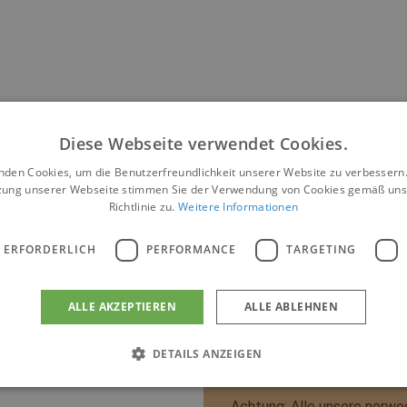
Diese Webseite verwendet Cookies.
Ausstattung 
nden Cookies, um die Benutzerfreundlichkeit unserer Website zu verbessern.
zung unserer Webseite stimmen Sie der Verwendung von Cookies gemäß uns
Richtlinie zu.
Weitere Informationen
Alle Schlafplätze sind mit
Kissen. Bettwäsche muss mi
 ERFORDERLICH
PERFORMANCE
TARGETING
Wäschepakete im voraus be
Die Küche ist mit E-Herd, 
ALLE AKZEPTIEREN
ALLE ABLEHNEN
Geschirrspüler, Kaffeemasc
Die norwegischen Blockhüt
DETAILS ANZEIGEN
Tisch und 40″ TV mit Geme
Achtung: Alle unsere norweg