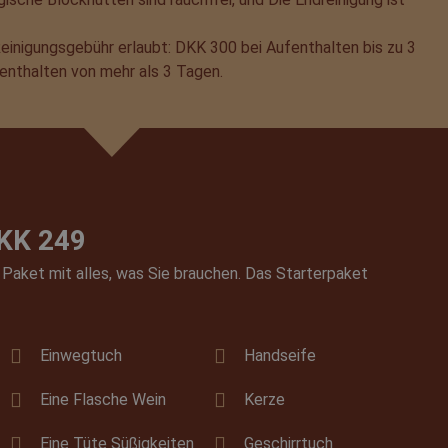
einigungsgebühr erlaubt: DKK 300 bei Aufenthalten bis zu 3
g und die Kontoverwaltung.
nthalten von mehr als 3 Tagen.
tatus des Benutzers
com-Dienst verwendet, um
cher-Cookies zu speichern.
.com muss ordnungsgemäß
DKK 249
anager verknüpft, einem
lung von Marketing-Tags
 Paket mit alles, was Sie brauchen. Das Starterpaket
 einer Website verwendet
s hilft dabei,
verwalten sowie
 Einwilligungs- und
Einwegtuch
Handseife
r ihre Interaktion mit der
lligung des Besuchers in
linien und -einstellungen,
Eine Flasche Wein
Kerze
en in zukünftigen Sitzungen
Eine Tüte Süßigkeiten
Geschirrtuch
grenzen, wie oft ein