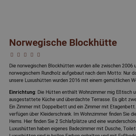
Unbedingt erforderliche Co
Ohne die unbedingt erforde
Name
Norwegische Blockhütte
FPGSID
CookieScriptConsent
Die norwegischen Blockhütten wurden alle zwischen 2006 un
norwegischem Rundholz aufgebaut nach dem Motto: Nur das
_dc_gtm_UA-76341931-1
unsere Luxushütten wurden 2016 mit einem gemütlichen W
Einrichtung
: Die Hütten enthält Wohnzimmer mig Eßtisch u
ausgestattete Küche und überdachte Terrasse. Es gibt zwe
VISITOR_PRIVACY_METAD
Ein Zimmer mit Doppelbett und ein Zimmer mit Etagenbett
verfügen über Kleiderschrank. Im Wohnzimmer finden Sie die
Hems. Hier finden Sie 2 Schlafplätze und eine wunderschöne
Luxushütten haben eigenes Badezimmer mit Dusche, Toile
pys_session_limit
Luxushütten sind in hellen Farben gehalten und mit Fußbod