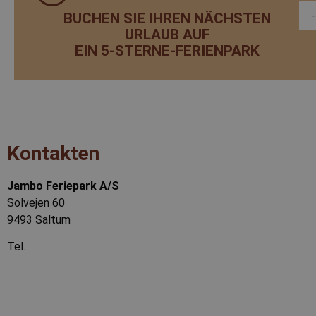
pys_landing_page
now-
BUCHEN SIE IHREN NÄCHSTEN
FPLC
cowo
.jamb
URLAUB AUF
EIN 5-STERNE-FERIENPARK
_gat_UA-
.jamb
76341931-1
pbid
wp-
wpml_current_language
__Secure-ROLLOUT_TOKE
_ga
Googl
.jamb
Kontakten
_ga_TLVY2B30RL
.jamb
Jambo Feriepark A/S
_accutics
Solvejen 60
9493 Saltum
FPID
Tel.
+45 98 88 16 66
YSC
info@jambo.dk
www.jambo.dk
_gcl_au