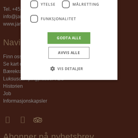
YTELSE
MÅLRETTING
Tel.
+45 98 88 16 66
info@jambo.dk
FUNKSJONALITET
www.jambo.dk
GODTA ALLE
Navigasjon
AVVIS ALLE
Finn oss
Se kart over ferieparken
VIS DETALJER
Bærekraftig campingplass
Luksuscampingplasser i EU
Historien
Strengt nødvendig
Ytelse
Målretting
Job
Informasjonskapsler
Funksjonalitet
Strengt nødvendige informasjonskapsler tillater
kjernefunksjoner på nettstedet, som
brukerinnlogging og kontoadministrasjon.
Nettstedet kan ikke brukes riktig uten strengt
nødvendige informasjonskapsler.
Abonner på nyhetsbrev