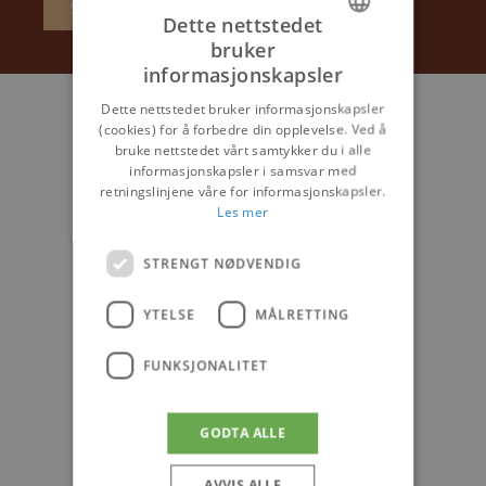
Sende
Dette nettstedet
bruker
DANISH
informasjonskapsler
ENGLISH
Dette nettstedet bruker informasjonskapsler
(cookies) for å forbedre din opplevelse. Ved å
GERMAN
bruke nettstedet vårt samtykker du i alle
NORWEGIAN
informasjonskapsler i samsvar med
retningslinjene våre for informasjonskapsler.
DANISH
Les mer
STRENGT NØDVENDIG
YTELSE
MÅLRETTING
FUNKSJONALITET
GODTA ALLE
AVVIS ALLE