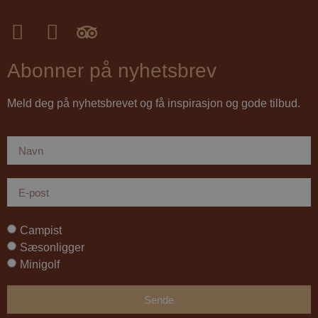
Abonner på nyhetsbrev
Meld deg på nyhetsbrevet og få inspirasjon og gode tilbud.
pys_session_limit
.jambo.dk
59
minutte
51
sekunde
Campist
Sæsonligger
Minigolf
ASP.NET_SessionId
Sesjon
Microsoft
Corporation
v3.onlinebooking.dk
Sende