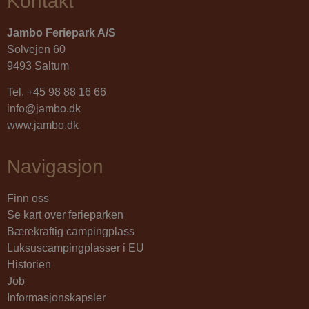
Kontakt
Jambo Feriepark A/S
Solvejen 60
9493 Saltum
Tel.
+45 98 88 16 66
info@jambo.dk
_dc_gtm_UA-76341931-1
.jambo.dk
56
sekunde
www.jambo.dk
Navigasjon
Finn oss
Se kart over ferieparken
Bærekraftig campingplass
Luksuscampingplasser i EU
Historien
Job
VISITOR_PRIVACY_METADATA
5 månede
YouTube
Informasjonskapsler
4 uker
.youtube.com