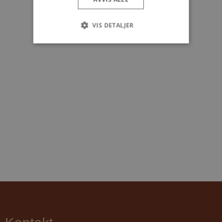
VIS DETALJER
Strengt nødvendig
Ytelse
Målretting
Funksjonalitet
Strengt nødvendige informasjonskapsler tillater
kjernefunksjoner på nettstedet, som
brukerinnlogging og kontoadministrasjon.
Nettstedet kan ikke brukes riktig uten strengt
nødvendige informasjonskapsler.
Navn
Forsørger / Domene
Utløpsda
FPGSID
29
Google
minutte
.jambo.dk
59
sekunde
CookieScriptConsent
4 uker 2
CookieScript
dager
jambo.dk