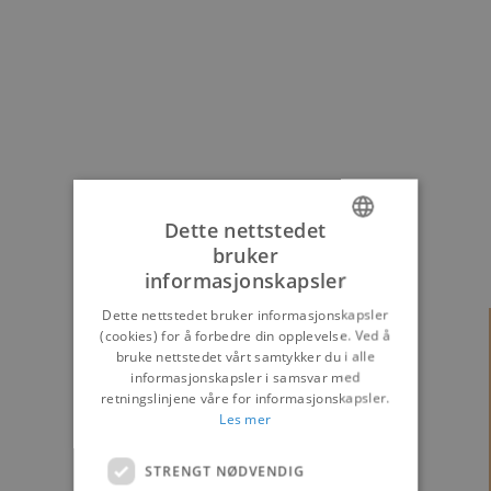
Dette nettstedet
bruker
1996
DANISH
informasjonskapsler
ENGLISH
Dette nettstedet bruker informasjonskapsler
(cookies) for å forbedre din opplevelse. Ved å
GERMAN
bruke nettstedet vårt samtykker du i alle
NORWEGIAN
informasjonskapsler i samsvar med
retningslinjene våre for informasjonskapsler.
DANISH
Les mer
STRENGT NØDVENDIG