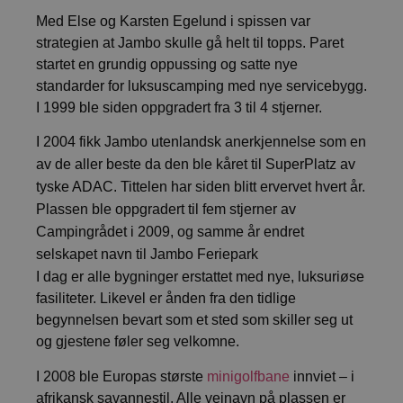
Med Else og Karsten Egelund i spissen var
Navn
Forsørger / Domene
Utløpsda
strategien at Jambo skulle gå helt til topps. Paret
FPGSID
29
Google
minutte
startet en grundig oppussing og satte nye
.jambo.dk
59
standarder for luksuscamping med nye servicebygg.
sekunde
I 1999 ble siden oppgradert fra 3 til 4 stjerner.
CookieScriptConsent
4 uker 2
CookieScript
I 2004 fikk Jambo utenlandsk anerkjennelse som en
dager
jambo.dk
av de aller beste da den ble kåret til SuperPlatz av
tyske ADAC. Tittelen har siden blitt ervervet hvert år.
Plassen ble oppgradert til fem stjerner av
Campingrådet i 2009, og samme år endret
selskapet navn til Jambo Feriepark
I dag er alle bygninger erstattet med nye, luksuriøse
fasiliteter. Likevel er ånden fra den tidlige
_dc_gtm_UA-76341931-1
.jambo.dk
56
begynnelsen bevart som et sted som skiller seg ut
sekunde
og gjestene føler seg velkomne.
I 2008 ble Europas største
minigolfbane
innviet – i
afrikansk savannestil. Alle veinavn på plassen er