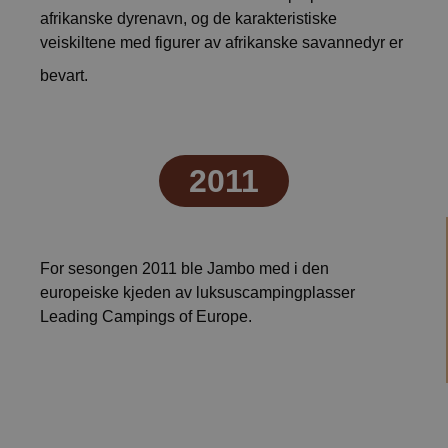
afrikanske dyrenavn, og de karakteristiske
veiskiltene med figurer av afrikanske savannedyr er
011
bevart.
VISITOR_PRIVACY_METADATA
5 månede
YouTube
2011
4 uker
.youtube.com
For sesongen 2011 ble Jambo med i den
europeiske kjeden av luksuscampingplasser
Leading Campings of Europe.
pys_session_limit
.jambo.dk
59
minutte
51
sekunde