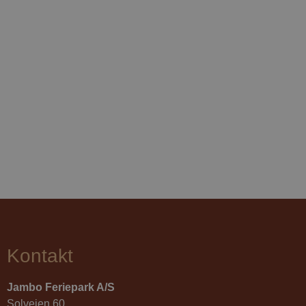
ASP.NET_SessionId
Sesjon
Microsoft
Corporation
v3.onlinebooking.dk
pys_start_session
.jambo.dk
Sesjon
Kontakt
Jambo Feriepark A/S
Solvejen 60